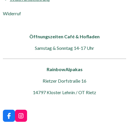
Widerruf
Öffnungszeiten Café & Hofladen
Samstag & Sonntag 14-17 Uhr
RainbowAlpakas
Rietzer Dorfstraße 16
14797 Kloster Lehnin / OT Rietz
F
I
a
n