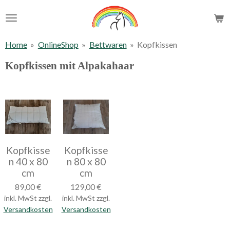
Zum
Hauptinhalt
springen
Home
»
OnlineShop
»
Bettwaren
»
Kopfkissen
Kopfkissen mit Alpakahaar
Kopfkisse
Kopfkisse
n 40 x 80
n 80 x 80
cm
cm
89,00 €
129,00 €
inkl. MwSt zzgl.
inkl. MwSt zzgl.
Versandkosten
Versandkosten