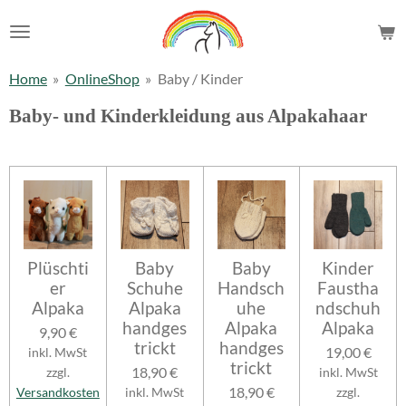
Zum
Hauptinhalt
springen
Home
»
OnlineShop
»
Baby / Kinder
Baby- und Kinderkleidung aus Alpakahaar
Plüschti
Baby
Baby
Kinder
er
Schuhe
Handsch
Faustha
Alpaka
Alpaka
uhe
ndschuh
handges
Alpaka
Alpaka
9,90 €
trickt
handges
19,00 €
inkl. MwSt
trickt
18,90 €
zzgl.
inkl. MwSt
18,90 €
Versandkosten
inkl. MwSt
zzgl.