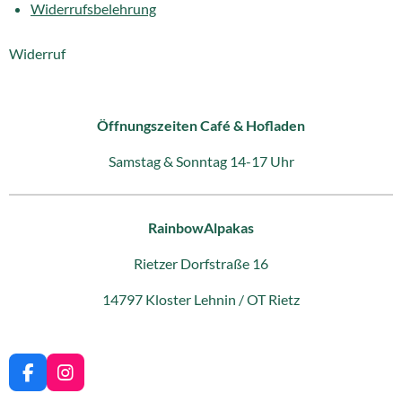
Widerrufsbelehrung
Widerruf
Öffnungszeiten Café & Hofladen
Samstag & Sonntag 14-17 Uhr
RainbowAlpakas
Rietzer Dorfstraße 16
14797 Kloster Lehnin / OT Rietz
F
I
a
n